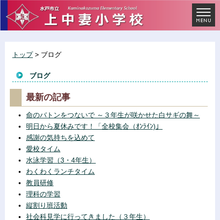
トップ
> ブログ
ブログ
最新の記事
命のバトンをつないで ～３年生が咲かせた白サギの舞～
明日から夏休みです！「全校集会（ｵﾝﾗｲﾝ)」
感謝の気持ちを込めて
愛校タイム
水泳学習（3・4年生）
わくわくランチタイム
教員研修
理科の学習
縦割り班活動
社会科見学に行ってきました（３年生）