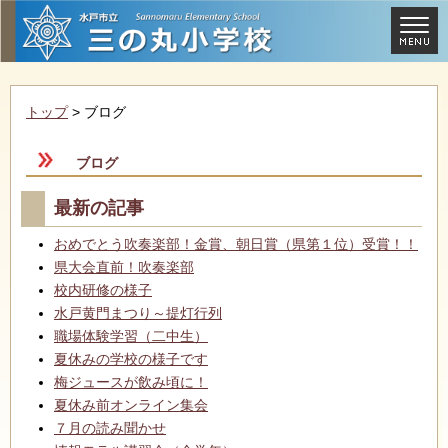
トップ
> ブログ
ブログ
最新の記事
おめでとう吹奏楽部！金賞、朝日賞（県第１位）受賞！！
県大会直前！吹奏楽部
校内研修の様子
水戸黄門まつり～提灯行列
職場体験学習（二中生）
夏休みの学校の様子です
梅ジュースが飲み頃に！
夏休み前オンライン集会
７月の読み聞かせ