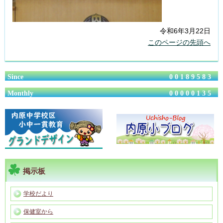
令和6年3月22日
このページの先頭へ
Since
00189583
Monthly
00000135
掲示板
学校だより
保健室から