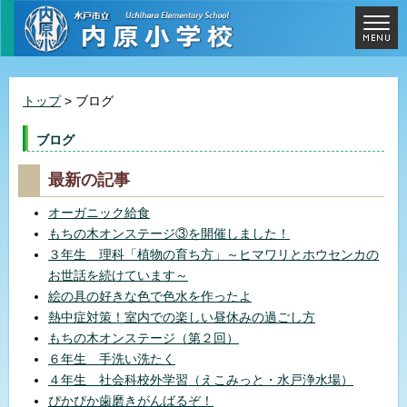
トップ
> ブログ
ブログ
最新の記事
オーガニック給食
もちの木オンステージ③を開催しました！
３年生 理科「植物の育ち方」～ヒマワリとホウセンカの
お世話を続けています～
絵の具の好きな色で色水を作ったよ
熱中症対策！室内での楽しい昼休みの過ごし方
もちの木オンステージ（第２回）
６年生 手洗い洗たく
４年生 社会科校外学習（えこみっと・水戸浄水場）
ぴかぴか歯磨きがんばるぞ！