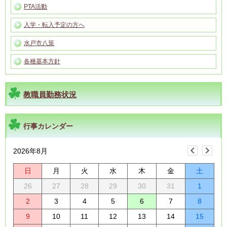
PTA活動
入学・転入予定の方へ
水戸市八策
各種基本方針
教職員勤務状況
行事カレンダー
2026年8月
日
月
火
水
木
金
土
26
27
28
29
30
31
1
2
3
4
5
6
7
8
9
10
11
12
13
14
15