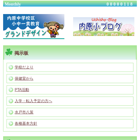
Monthly
00000118
掲示板
学校だより
保健室から
PTA活動
入学・転入予定の方へ
水戸市八策
各種基本方針