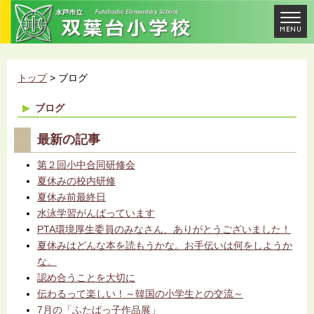
トップ
> ブログ
ブログ
最新の記事
第２回小中合同研修会
夏休みの校内研修
夏休み前最終日
水泳学習がんばっています
PTA環境厚生委員のみなさん、ありがとうございました！
夏休みはどんな本を読もうかな。お手伝いは何をしようか
な。
認め合うことを大切に
伝わるって楽しい！～韓国の小学生との交流～
7月の「ふたばっ子作品展」