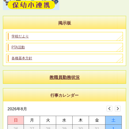
掲示板
学校だより
PTA活動
各種基本方針
教職員勤務状況
行事カレンダー
2026年8月
日
月
火
水
木
金
土
26
27
28
29
30
31
1