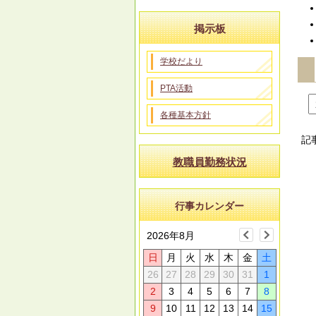
掲示板
学校だより
PTA活動
各種基本方針
記
教職員勤務状況
行事カレンダー
2026年8月
日
月
火
水
木
金
土
26
27
28
29
30
31
1
2
3
4
5
6
7
8
9
10
11
12
13
14
15