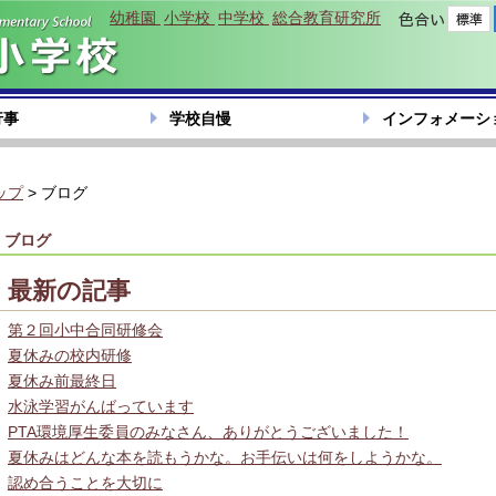
幼稚園
小学校
中学校
総合教育研究所
色合い
行事
学校自慢
インフォメーシ
ップ
> ブログ
ブログ
最新の記事
第２回小中合同研修会
夏休みの校内研修
夏休み前最終日
水泳学習がんばっています
PTA環境厚生委員のみなさん、ありがとうございました！
夏休みはどんな本を読もうかな。お手伝いは何をしようかな。
認め合うことを大切に