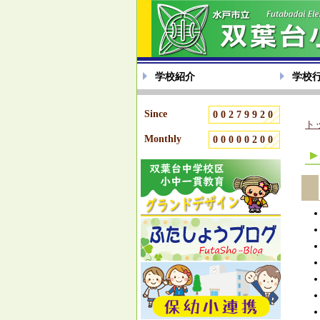
学校紹介
学校
Since
00279920
ト
Monthly
00000200