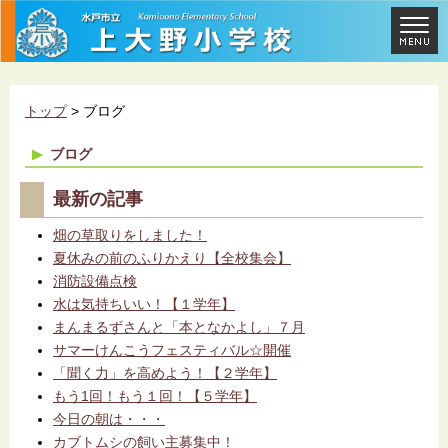
トップ
> ブログ
ブログ
最新の記事
畑の草取りをしました！
夏休みの前のふりかえり【全校集会】
消防設備点検
水は気持ちいい！【１学年】
まんまるずさんと「本となかよし」７月
サマーけんこうフェスティバル☆開催
「聞く力」を高めよう！【２学年】
もう1回！もう１回！【５学年】
今日の朝は・・・
カブトムシの飼い主募集中！