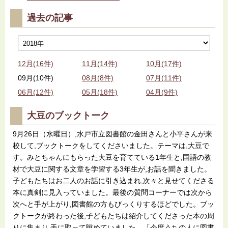
過去の記事
12月(16件)
11月(14件)
10月(17件)
09月(10件)
08月(8件)
07月(11件)
06月(12件)
05月(18件)
04月(9件)
大豆のブックトーク
9月26日（水曜日）,水戸市立図書館の金田さんと小平さんが来
校して,ブックトークをしてくださいました。テーマは,大豆で
す。みとちゃんにもらった大豆を育てている1年生と,国語の教
材で大豆に関する文章を学習する3年生が,お話を聞きました。
子どもたちはお二人のお話に引き込まれ,次々と見せてくださる
本に真剣に見入っていました。最後の質問コーナーでは次から
次へと手が上がり,図書館の方もびっくりするほどでした。ブッ
クトークが終わった後,子どもたちは紹介してくださった本の周
りに集まり,手に取って眺めていました。「今度うちの人に図書