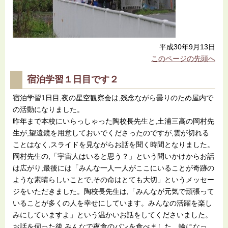
平成30年9月13日
このページの先頭へ
宿泊学習１日目です２
宿泊学習1日目,夜の星空観察会は,残念ながら曇りのため屋内で
の活動になりました。
昨年まで本校にいらっしゃった陶校長先生と,土浦三高の岡村先
生が,望遠鏡を用意しておいでくださったのですが,雲が切れる
ことはなく,スライドを見ながらお話を聞く時間となりました。
岡村先生の,「宇宙人はいると思う？」という問いかけからお話
は広がり,最後には「みんな一人一人がここにいることが奇跡の
ような素晴らしいことで,その命はとても大切」というメッセー
ジをいただきました。陶校長先生は,「みんなが元気で頑張って
いることが多くの人を幸せにしています。みんなの活躍を楽し
みにしていますよ」という温かいお話をしてくださいました。
お話を伺った後,みんなで夜食のパンを食べました。輪になっ