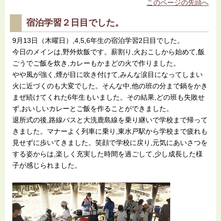
このページの先頭へ
宿泊学習２日目でした。
9月13日（木曜日）,4,5,6年生の宿泊学習2日目でした。
今日のメインは,野外炊飯です。薪割り,火おこしから始めて,飯
ごうでご飯を炊き,カレーもかまどの火で作りました。
やや風が強く,煙が目に吹き付けて,みんな涙目になってしまい
火に近づくのも大変でした。そんな中,他の班の分まで鍋をかき
まぜ続けてくれた6年生もいました。その結果,どの班も失敗せ
ず,おいしいカレーとご飯を作ることができました。
退所式の後,路線バスと大洗鹿島線を乗り継いで学校まで帰って
きました。マナーよく列車に乗り,東水戸駅から学校まで疲れも
見せずに歩いてきました。笑顔で学校に戻り,元気にあいさつを
する姿からは,楽しく充実した時間を過ごして,少し成長した様
子が感じられました。