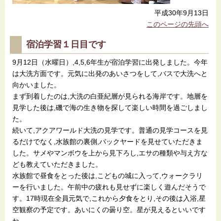
平成30年9月13日
このページの先頭へ
宿泊学習１日目です
9月12日（水曜日）,4,5,6年生が宿泊学習に出発しました。今年
は大洗方面です。元気に出発のあいさつをして,バスで大洗へと
向かいました。
まず到着したのは,大洗の白亜紀層が見られる海岸です。地層を
見学した後は,磯で海の生き物を探して楽しい時間を過ごしまし
た。
続いて,アクアワールド大洗の見学です。普通の見学コースを見
るだけでなく,水族館の裏側,バックヤードを見せていただきま
した。サメやマンボウを上から見下ろし,エサの種類や与え方な
ども教えていただきました。
水族館で昼食をとった後は,こどもの城に入って,ウォークラリ
ーを行いました。午前中の疲れも見せずに楽しく遊んだそうで
す。17時現在全員元気で,これから夕食をとり,その後は入浴,星
空観察の予定です。あいにくの曇り空。星が見えるといいです