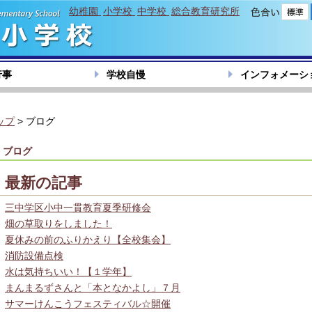
幼稚園
小学校
中学校
総合教育研究所
色合い
行事
学校自慢
インフォメーシ
ップ
> ブログ
ブログ
最新の記事
三中学区小中一貫教育夏季研修会
畑の草取りをしました！
夏休みの前のふりかえり【全校集会】
消防設備点検
水は気持ちいい！【１学年】
まんまるずさんと「本となかよし」７月
サマーけんこうフェスティバル☆開催