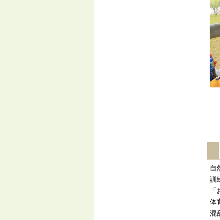
自
訓
「
体
混