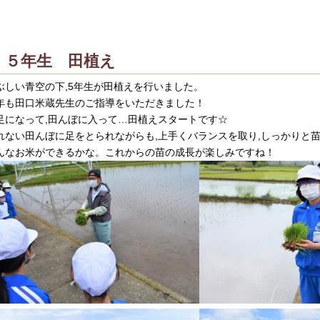
５年生 田植え
ぶしい青空の下,5年生が田植えを行いました。
年も田口米蔵先生のご指導をいただきました！
足になって,田んぼに入って…田植えスタートです☆
れない田んぼに足をとられながらも,上手くバランスを取り,しっかりと
んなお米ができるかな。これからの苗の成長が楽しみですね！