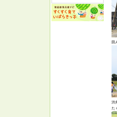
田
渋
た