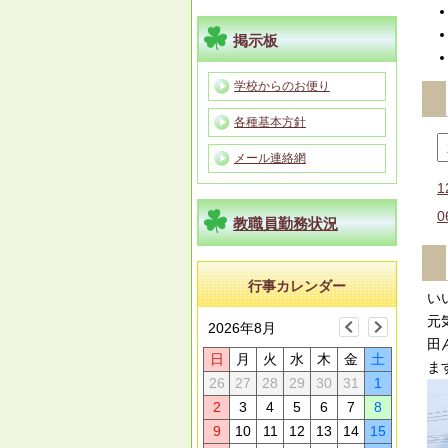
掲示板
学校からのお便り
各種基本方針
メール連絡網
1
0
教職員勤務状況
行事カレンダー
い
元
2026年8月
田
日
月
火
水
木
金
土
ま
26
27
28
29
30
31
1
2
3
4
5
6
7
8
9
10
11
12
13
14
15