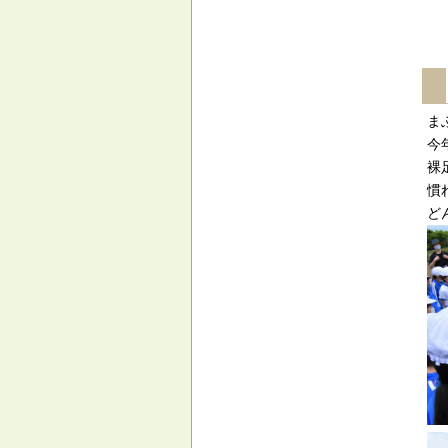
ま
今
裸
慣
ど