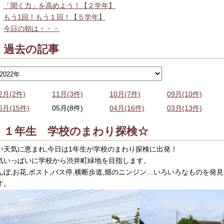
「聞く力」を高めよう！【２学年】
もう1回！もう１回！【５学年】
今日の朝は・・・
過去の記事
2月(2件)
11月(3件)
10月(7件)
09月(10件)
6月(15件)
05月(8件)
04月(16件)
03月(13件)
１年生 学校のまわり探検☆
い天気に恵まれ,今日は1年生が学校のまわり探検に出発！
気いっぱいに学校から渋井町緑地を目指します。
んぼ,お花,ポスト,バス停,横断歩道,畑のニンジン…いろいろなものを
す。