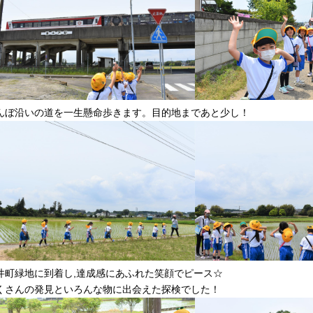
んぼ沿いの道を一生懸命歩きます。目的地まであと少し！
井町緑地に到着し,達成感にあふれた笑顔でピース☆
くさんの発見といろんな物に出会えた探検でした！