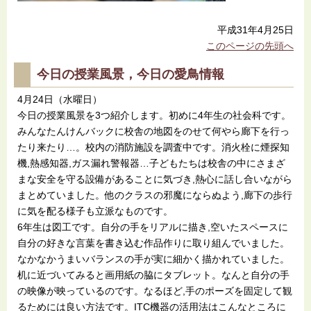
平成31年4月25日
このページの先頭へ
今日の授業風景，今日の愛鳥情報
4月24日（水曜日）
今日の授業風景を3つ紹介します。初めに4年生の社会科です。
みんなたんけんバックに校舎の地図をのせて何やら廊下を行っ
たり来たり…。校内の消防施設を調査中です。消火栓に煙探知
機,熱感知器,ガス漏れ警報器…子どもたちは校舎の中にさまざ
まな安全を守る設備があることに気づき,熱心に話し合いながら
まとめていました。他のクラスの邪魔にならぬよう,廊下の歩行
に気を配る様子も立派なものです。
6年生は図工です。自分の手をリアルに描き,空いたスペースに
自分の好きな言葉を書き込む作品作りに取り組んでいました。
なかなかうまいバランスの手が実に細かく描かれていました。
机に近づいてみると画用紙の脇にタブレット。なんと自分の手
の映像が映っているのです。なるほど,手のポーズを固定して観
るためには良い方法です。ITC機器の活用法はこんなところに