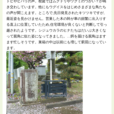
トビやヒバリの声。校庭ではムクドリやツグミのつがい？が鳴
き交わしています。他にもウグイスをはじめさまざまな鳥たち
の声が聞こえます。ところで,先日発見されたキツツキですが,
最近姿を見かけません。営巣した木の幹が車の頻繁に出入りす
る直上に位置していたため,住宅環境が良くないと判断して引っ
越されたようです。シジュウカラのヒナたちはだいぶ大きくな
って親鳥に似た姿になってきました。…餌を届ける親鳥はます
ます忙しそうです。巣箱の中は以前にも増して窮屈になってい
ます。