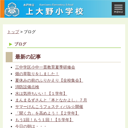
トップ
> ブログ
ブログ
最新の記事
三中学区小中一貫教育夏季研修会
畑の草取りをしました！
夏休みの前のふりかえり【全校集会】
消防設備点検
水は気持ちいい！【１学年】
まんまるずさんと「本となかよし」７月
サマーけんこうフェスティバル☆開催
「聞く力」を高めよう！【２学年】
もう1回！もう１回！【５学年】
今日の朝は・・・