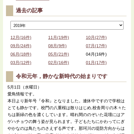
過去の記事
12月(16件)
11月(19件)
10月(27件)
09月(24件)
08月(9件)
07月(17件)
06月(18件)
05月(21件)
04月(16件)
03月(12件)
02月(16件)
01月(17件)
令和元年，静かな新時代の始まりです
5月1日（水曜日）
愛鳥情報です。
本日より新年号『令和』となりました。連休中ですので学校は
とても静かです。校門の八重桜は散りはじめ,校舎周りの木々た
ちは新緑の色を濃くしています。晴れ間ののぞいた花壇にはア
ゲハチョウの舞う姿が見られます。子どもたちにかわってにぎ
やかなのは鳥たちのさえずる声です。那珂川の堤防方向からは