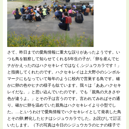
さて、昨日までの愛鳥情報に重大な誤りがあったようです。い
つも鳥を観察して知らせてくれる5年生の子が,「卵を産んでヒ
ナがかえったのはハクセキレイではなく,シジュウカラです！」
と指摘してくれたのです。ハクセキレイは上大野小のシンボル
マークにもなっていて毎年のように校内で営巣する鳥です。確
かに卵の色やヒナの様子も似ています。我々は「ああ,ハクセキ
レイだな。」と思い込んでいたのです。でも「親鳥の大きさや
色が違うよ。」とその子は言うのです。言われてみればその通
り。確かに卵を温めていた親鳥はハクセキレイより小型でし
た。…と,いうわけで愛鳥情報でハクセキレイとして発表した鳥
とその卵,孵化したヒナはシジュウカラでした。お詫びして訂正
いたします。（下の写真は今日のシジュウカラのヒナの様子で