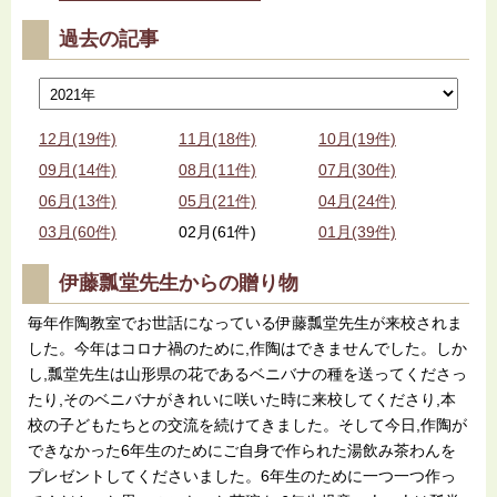
過去の記事
12月(19件)
11月(18件)
10月(19件)
09月(14件)
08月(11件)
07月(30件)
06月(13件)
05月(21件)
04月(24件)
03月(60件)
02月(61件)
01月(39件)
伊藤瓢堂先生からの贈り物
毎年作陶教室でお世話になっている伊藤瓢堂先生が来校されま
した。今年はコロナ禍のために,作陶はできませんでした。しか
し,瓢堂先生は山形県の花であるベニバナの種を送ってくださっ
たり,そのベニバナがきれいに咲いた時に来校してくださり,本
校の子どもたちとの交流を続けてきました。そして今日,作陶が
できなかった6年生のためにご自身で作られた湯飲み茶わんを
プレゼントしてくださいました。6年生のために一つ一つ作っ