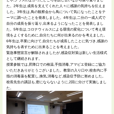
とや,クラスのよかったところを話し合いながら振り返りまし
た。2年生は,成長を支えてくれた人々に感謝の気持ちを伝えま
した。3年生は,鳥の観察会から鳥について気になったことをテ
ーマに調べたことを発表しました。4年生は,二分の一成人式で
自分の成長を振り返り,出来るようになったことを発表しまし
た。5年生は,コロナウィルスによる環境の変化について考え環
境をよくするために,自分たちに何が出来るのかを考えました。
6年生は,卒業に向けて,自分たちが成長したことに気づき,感謝の
気持ちを表すために出来ることを考えました。
緊急事態宣言が解除されましたが,感染症対策は新しい生活様式
として継続されます。
授業参観では,昇降口での検温,手指消毒,アマビエ登録にご協力
いただきありがとうございました。教室の入り口や,校舎内に手
指の消毒薬を配置し,換気,消毒など,感染症予防に努めました。
校長先生の講話も,密にならないように,2回に分けて実施しまし
た。