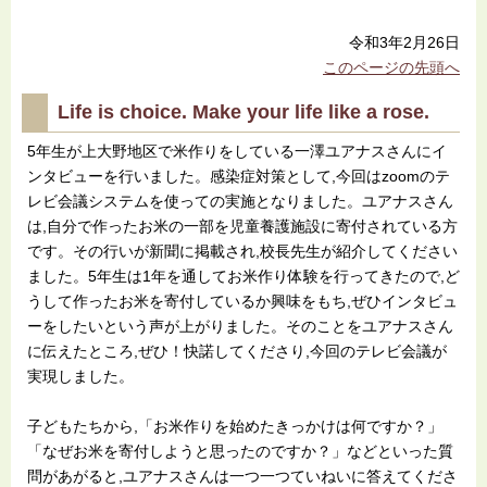
令和3年2月26日
このページの先頭へ
Life is choice. Make your life like a rose.
5年生が上大野地区で米作りをしている一澤ユアナスさんにイ
ンタビューを行いました。感染症対策として,今回はzoomのテ
レビ会議システムを使っての実施となりました。ユアナスさん
は,自分で作ったお米の一部を児童養護施設に寄付されている方
です。その行いが新聞に掲載され,校長先生が紹介してください
ました。5年生は1年を通してお米作り体験を行ってきたので,ど
うして作ったお米を寄付しているか興味をもち,ぜひインタビュ
ーをしたいという声が上がりました。そのことをユアナスさん
に伝えたところ,ぜひ！快諾してくださり,今回のテレビ会議が
実現しました。
子どもたちから,「お米作りを始めたきっかけは何ですか？」
「なぜお米を寄付しようと思ったのですか？」などといった質
問があがると,ユアナスさんは一つ一つていねいに答えてくださ