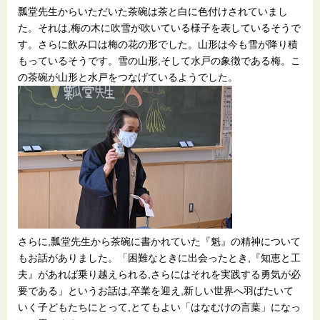
瓢堂先生からいただいた茶碗は茶と白に色付けされていまし
た。それは,梅の木に吹雪が吹いている様子を表しているそうで
す。さらに飲み口は梅の花の形でした。山形は今も雪が降り積
もっているそうです。雪の山形,そして水戸の象徴である梅。こ
の茶碗が山形と水戸をつなげているようでした。
さらに,瓢堂先生から茶碗に書かれていた『魁』の精神について
もお話がありました。「困難なときに出会ったとき,『知恵と工
夫』があれば乗り越えられる,さらにはそれを実践する勇気が必
要である」というお話は,卒業を迎え,新しい世界へ羽ばたいて
いく子どもたちにとって,とてもよい「はなむけの言葉」になっ