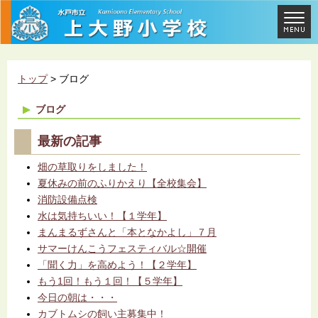
トップ
> ブログ
ブログ
最新の記事
畑の草取りをしました！
夏休みの前のふりかえり【全校集会】
消防設備点検
水は気持ちいい！【１学年】
まんまるずさんと「本となかよし」７月
サマーけんこうフェスティバル☆開催
「聞く力」を高めよう！【２学年】
もう1回！もう１回！【５学年】
今日の朝は・・・
カブトムシの飼い主募集中！