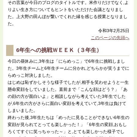
その言葉が今日のブログのタイトルです。米作りだけでなく,よ
りよい生き方についてもヒントをいただけた会議となりまし
た。上大野の田んぼが繋いでくれた縁を感じる授業となりまし
た。
令和3年2月25日
このページの先頭へ
6年生への挑戦ＷＥＥＫ（３年生）
今日の昼休みに,3年生は「にらめっこ」で6年生に挑戦しまし
た。3年生チームと6年生チームに分かれ,どちらかが笑うまでに
らめっこ対決しました。
はじめは恥ずかしそうな様子でしたが,相手を笑わせようと一生
懸命変顔をしていました。直前まで「こんな顔はどう？」「あ
の顔の方が面白いよ」と相談しながら考えていた3年生でした
が,6年生の方がさらに面白い変顔を考えていて,3年生は負けて
しまいました。
終わった後,3年生たちは「めったに見ることができない6年生の
変顔が見られてとっても楽しかった！」「6年生の変顔,おもし
ろくてすぐに笑っちゃった～」と,とても楽しかった様子でし