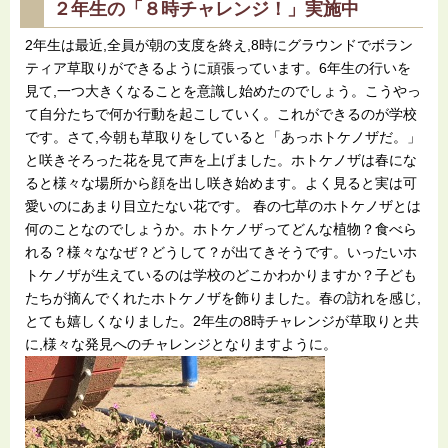
２年生の「８時チャレンジ！」実施中
2年生は最近,全員が朝の支度を終え,8時にグラウンドでボラン
ティア草取りができるように頑張っています。6年生の行いを
見て,一つ大きくなることを意識し始めたのでしょう。こうやっ
て自分たちで何か行動を起こしていく。これができるのが学校
です。さて,今朝も草取りをしていると「あっホトケノザだ。」
と咲きそろった花を見て声を上げました。ホトケノザは春にな
ると様々な場所から顔を出し咲き始めます。よく見ると実は可
愛いのにあまり目立たない花です。 春の七草のホトケノザとは
何のことなのでしょうか。ホトケノザってどんな植物？食べら
れる？様々ななぜ？どうして？が出てきそうです。いったいホ
トケノザが生えているのは学校のどこかわかりますか？子ども
たちが摘んでくれたホトケノザを飾りました。春の訪れを感じ,
とても嬉しくなりました。2年生の8時チャレンジが草取りと共
に,様々な発見へのチャレンジとなりますように。