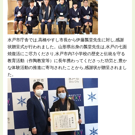
水戸市庁舎では,高橋やすし市長から伊藤瓢堂先生に対し,感謝
状贈呈式が行われました。山形県出身の瓢堂先生は,水戸の七面
焼復活にご尽力くださり,水戸市内7小学校の歴史と伝統を守る
教育活動（作陶教室等）に長年携わってくださった功労と,豊か
な体験活動の推進に寄与されたことから,感謝状が贈呈されまし
た。