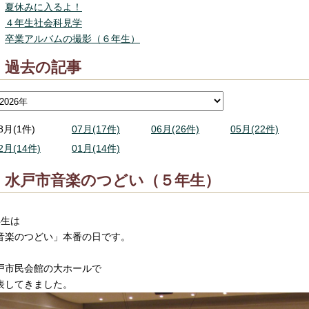
夏休みに入るよ！
４年生社会科見学
卒業アルバムの撮影（６年生）
過去の記事
8月(1件)
07月(17件)
06月(26件)
05月(22件)
2月(14件)
01月(14件)
水戸市音楽のつどい（５年生）
年生は
音楽のつどい」本番の日です。
戸市民会館の大ホールで
表してきました。