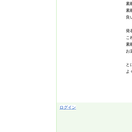
素
素
良
発
こ
素
お
と
よ
ログイン