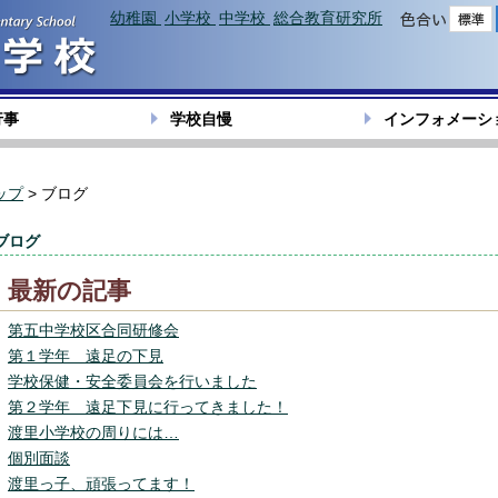
幼稚園
小学校
中学校
総合教育研究所
色合い
行事
学校自慢
インフォメーシ
ップ
> ブログ
ブログ
最新の記事
第五中学校区合同研修会
第１学年 遠足の下見
学校保健・安全委員会を行いました
第２学年 遠足下見に行ってきました！
渡里小学校の周りには…
個別面談
渡里っ子、頑張ってます！