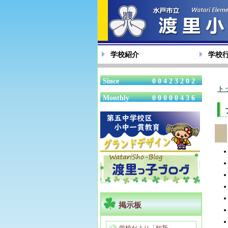
学校紹介
学校
Since
00423202
ト
Monthly
00000436
掲示板