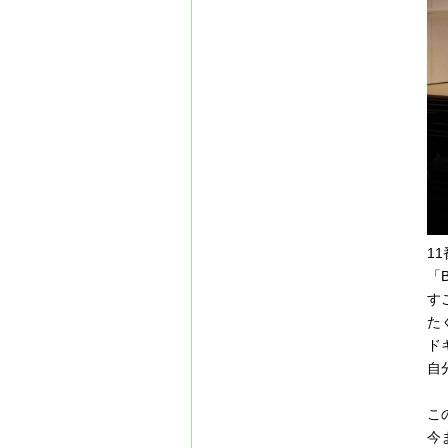
1
「
す
た
ド
自
こ
今