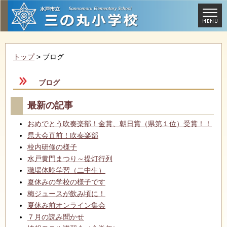
トップ
> ブログ
ブログ
最新の記事
おめでとう吹奏楽部！金賞、朝日賞（県第１位）受賞！！
県大会直前！吹奏楽部
校内研修の様子
水戸黄門まつり～提灯行列
職場体験学習（二中生）
夏休みの学校の様子です
梅ジュースが飲み頃に！
夏休み前オンライン集会
７月の読み聞かせ