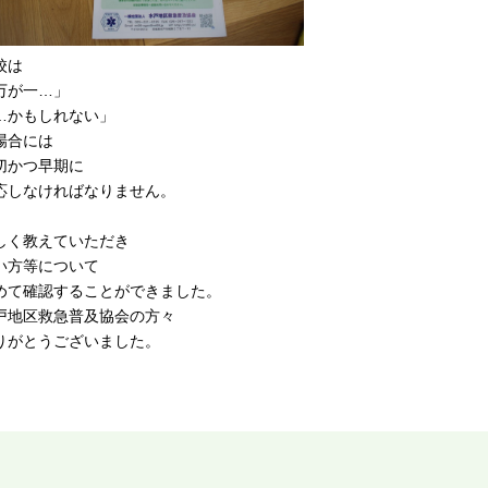
校は
万が一…」
…かもしれない」
場合には
切かつ早期に
応しなければなりません。
しく教えていただき
い方等について
めて確認することができました。
戸地区救急普及協会の方々
りがとうございました。