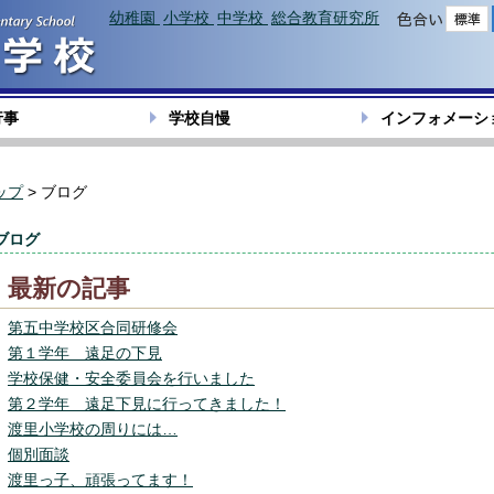
幼稚園
小学校
中学校
総合教育研究所
色合い
行事
学校自慢
インフォメーシ
ップ
> ブログ
ブログ
最新の記事
第五中学校区合同研修会
第１学年 遠足の下見
学校保健・安全委員会を行いました
第２学年 遠足下見に行ってきました！
渡里小学校の周りには…
個別面談
渡里っ子、頑張ってます！