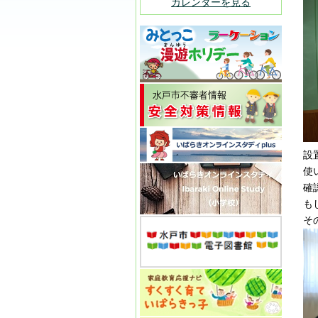
カレンダーを見る
設
使
確
も
そ