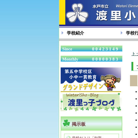
学校紹介
学校
Since
00423149
ト
Monthly
00000383
掲示板