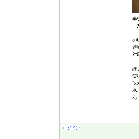
学
「
「
の
適
対
詳
使
改
水
あ
ログイン