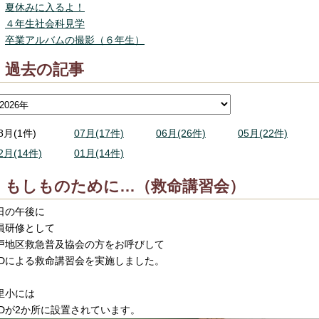
夏休みに入るよ！
４年生社会科見学
卒業アルバムの撮影（６年生）
過去の記事
8月(1件)
07月(17件)
06月(26件)
05月(22件)
2月(14件)
01月(14件)
もしものために…（救命講習会）
日の午後に
員研修として
戸地区救急普及協会の方をお呼びして
EDによる救命講習会を実施しました。
里小には
EDが2か所に設置されています。